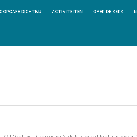
LOOPCAFÉ DICHTBIJ
ACTIVITEITEN
OVER DE KERK
N
: ds. W.J. Westland - Giessendam-Nederhardinxveld Tekst: Filippenzen 