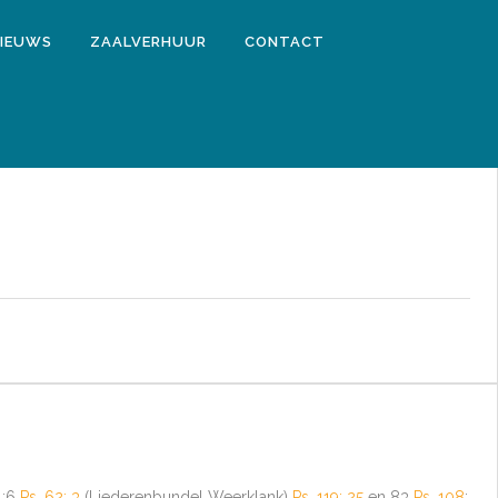
IEUWS
ZAALVERHUUR
CONTACT
1:6
Ps. 62: 3
(Liederenbundel Weerklank)
Ps. 119: 25
en 83
Ps. 108
: