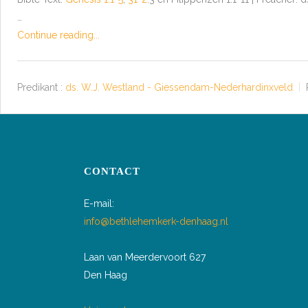
…
Continue reading...
Predikant :
ds. W.J. Westland - Giessendam-Nederhardinxveld
CONTACT
E-mail:
info@bethlehemkerk-denhaag.nl
Laan van Meerdervoort 627
Den Haag