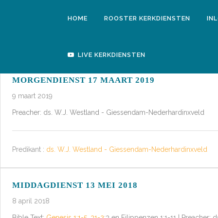
HOME
ROOSTER KERKDIENSTEN
IN
LIVE KERKDIENSTEN
MORGENDIENST 17 MAART 2019
9 maart 2019
Preacher: ds. W.J. Westland - Giessendam-Nederhardinxveld
Predikant :
ds. W.J. Westland - Giessendam-Nederhardinxveld
MIDDAGDIENST 13 MEI 2018
8 april 2018
Bible Text:
Genesis 1:1-5
,
31-2
:3 en Filippenzen 1:1-11 | Preacher