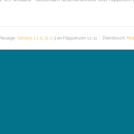
Passage:
Genesis 1:1-5
,
31-2
:3 en Filippenzen 1:1-11
Dienstsoort:
Mid