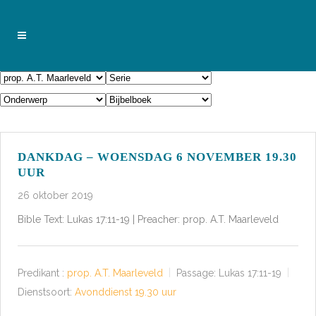
DANKDAG – WOENSDAG 6 NOVEMBER 19.30
UUR
26 oktober 2019
Bible Text: Lukas 17:11-19 | Preacher: prop. A.T. Maarleveld
Predikant :
prop. A.T. Maarleveld
Passage:
Lukas 17:11-19
Dienstsoort:
Avonddienst 19.30 uur