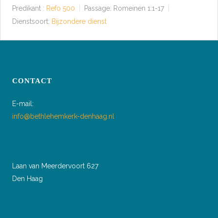
Predikant :
Refo 500
Passage:
Romeinen 1:1-17
Dienstsoort:
Bijzondere dienst
CONTACT
E-mail:
info@bethlehemkerk-denhaag.nl
Laan van Meerdervoort 627
Den Haag