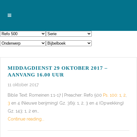
MIDDAGDIENST 29 OKTOBER 2017 –
AANVANG 16.00 UUR
11 oktober 2017
Bible Text: Romeinen 1:1-17 | Preacher: Refo 500
Ps. 100: 1
,
2
,
3
en 4 (Nieuwe berijming) Gz. 369: 1, 2, 3 en 4 (Opwekking)
Gz. 143: 1, 2 en…
Continue reading...