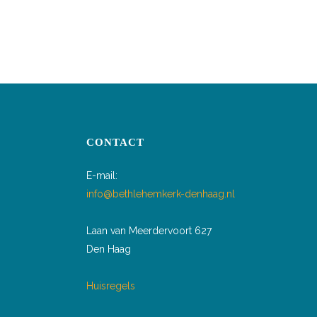
CONTACT
E-mail:
info@bethlehemkerk-denhaag.nl
Laan van Meerdervoort 627
Den Haag
Huisregels