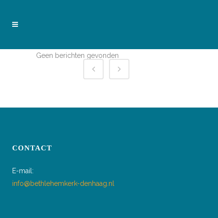
Geen berichten gevonden
CONTACT
E-mail:
info@bethlehemkerk-denhaag.nl