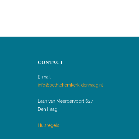
CONTACT
E-mail:
info@bethlehemkerk-denhaag.nl
Laan van Meerdervoort 627
Den Haag
Huisregels