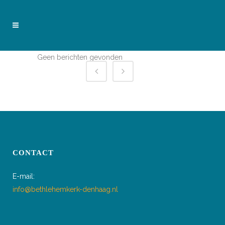
Geen berichten gevonden
CONTACT
E-mail:
info@bethlehemkerk-denhaag.nl