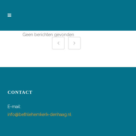
Geen berichten gevonden
CONTACT
E-mail:
info@bethlehemkerk-denhaag.nl