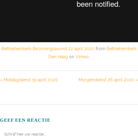
Bethlehemkerk Bezinningsavond 22 april 2020
from
Bethlehemkerk
Den Haag
on
Vimeo
.
« Middagdienst 19 april 2020
Morgendienst 26 april 2020 »
GEEF EEN REACTIE