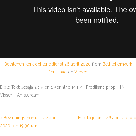
Bethlehemkerk ochtenddienst 26 april 2020
from
Bethlehemkerk
Den Haag
on
Vimeo
.
Bible Text: Jesaja 2:1-5 en 1 Korinthe 14:1-4 | Predikant: prop. H.N.
Visser – Amsterdam
« Bezinningsmoment 22 april
Middagdienst 26 april 2020 »
2020 om 19.30 uur