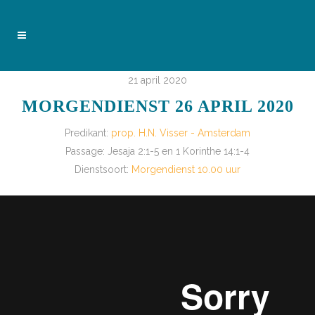
21 april 2020
MORGENDIENST 26 APRIL 2020
Predikant:
prop. H.N. Visser - Amsterdam
Passage:
Jesaja 2:1-5 en 1 Korinthe 14:1-4
Dienstsoort:
Morgendienst 10.00 uur