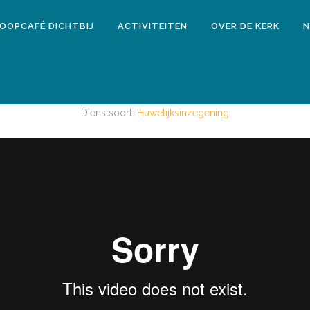
LOOPCAFÉ DICHTBIJ
ACTIVITEITEN
OVER DE KERK
N
8 juli 2017
ST GERT VOSKAMP EN LOTTE DE RI
Dienstsoort:
Huwelijksinzegening