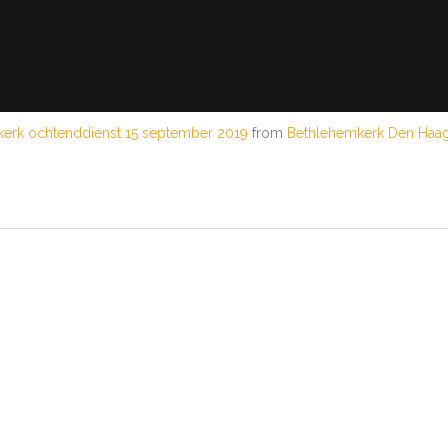
erk ochtenddienst 15 september 2019
from
Bethlehemkerk Den Haa