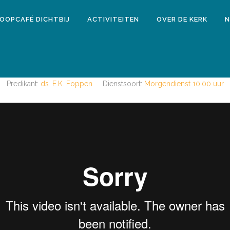
LOOPCAFÉ DICHTBIJ
ACTIVITEITEN
OVER DE KERK
N
7 september 2019
MORGENDIENST 15 SEPTEMBER 201
Predikant:
ds. E.K. Foppen
Dienstsoort:
Morgendienst 10.00 uur