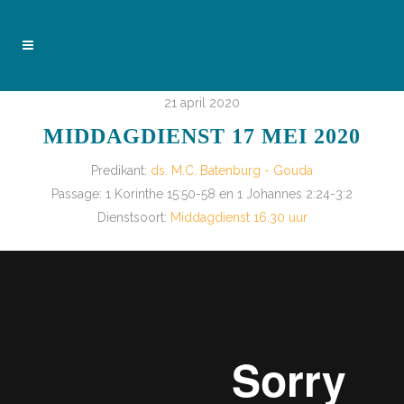
21 april 2020
MIDDAGDIENST 17 MEI 2020
Predikant:
ds. M.C. Batenburg - Gouda
Passage:
1 Korinthe 15:50-58 en 1 Johannes 2:24-3:2
Dienstsoort:
Middagdienst 16.30 uur