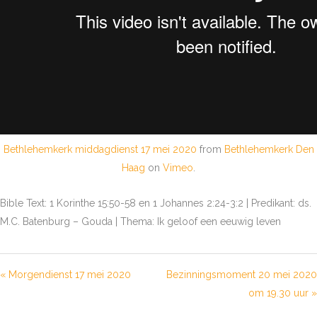
Bethlehemkerk middagdienst 17 mei 2020
from
Bethlehemkerk Den
Haag
on
Vimeo
.
Bible Text: 1 Korinthe 15:50-58 en 1 Johannes 2:24-3:2 | Predikant: ds.
M.C. Batenburg – Gouda | Thema: Ik geloof een eeuwig leven
« Morgendienst 17 mei 2020
Bezinningsmoment 20 mei 2020
om 19.30 uur »