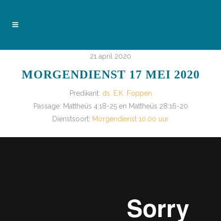
21 april 2020
MORGENDIENST 17 MEI 2020
Predikant:
ds. E.K. Foppen
Passage:
Mattheüs 4:18-25 en Mattheüs 28:16-20
Dienstsoort:
Morgendienst 10.00 uur