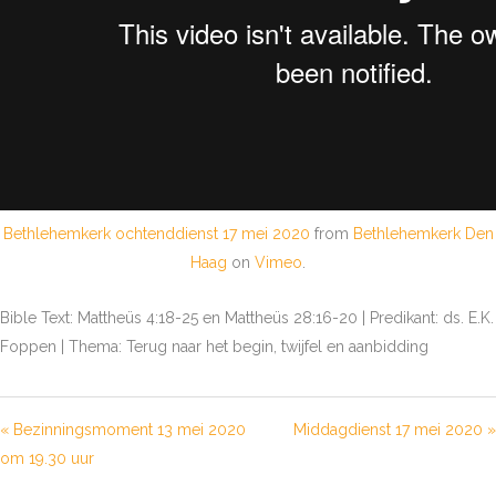
Bethlehemkerk ochtenddienst 17 mei 2020
from
Bethlehemkerk Den
Haag
on
Vimeo
.
Bible Text: Mattheüs 4:18-25 en Mattheüs 28:16-20 | Predikant: ds. E.K.
Foppen | Thema: Terug naar het begin, twijfel en aanbidding
« Bezinningsmoment 13 mei 2020
Middagdienst 17 mei 2020 »
om 19.30 uur