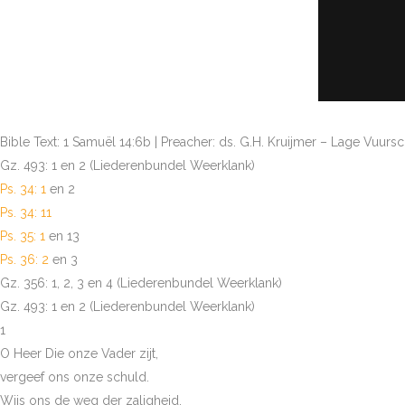
Bible Text: 1 Samuël 14:6b | Preacher: ds. G.H. Kruijmer – Lage Vuurs
Gz. 493: 1 en 2 (Liederenbundel Weerklank)
Ps. 34: 1
en 2
Ps. 34: 11
Ps. 35: 1
en 13
Ps. 36: 2
en 3
Gz. 356: 1, 2, 3 en 4 (Liederenbundel Weerklank)
Gz. 493: 1 en 2 (Liederenbundel Weerklank)
1
O Heer Die onze Vader zijt,
vergeef ons onze schuld.
Wijs ons de weg der zaligheid,