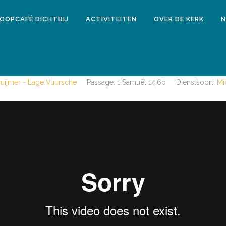
LOOPCAFÉ DICHTBIJ
ACTIVITEITEN
OVER DE KERK
N
20 augustus 2017
MIDDAGDIENST 20 AUGUSTUS 2017
ruijmer - Lage Vuursche
Passage:
1 Samuël 14:6b
Dienstsoort:
Mi