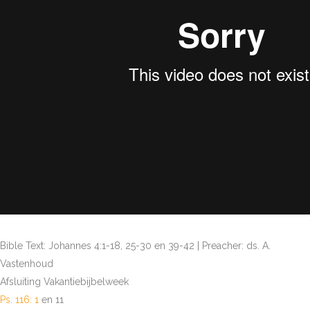
Bible Text: Johannes 4:1-18, 25-30 en 39-42 | Preacher: ds. A.
Vastenhoud
Afsluiting Vakantiebijbelweek
Ps. 116: 1
en 11