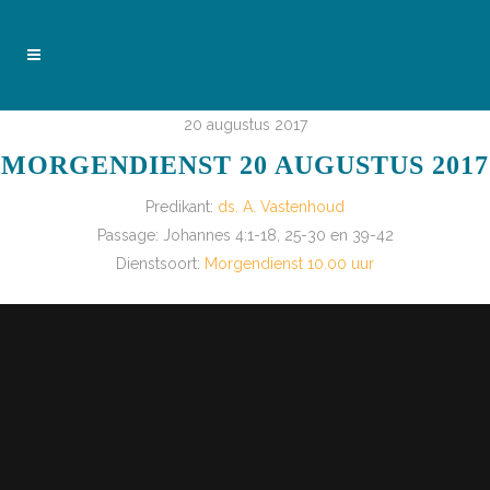
20 augustus 2017
MORGENDIENST 20 AUGUSTUS 2017
Predikant:
ds. A. Vastenhoud
Passage:
Johannes 4:1-18, 25-30 en 39-42
Dienstsoort:
Morgendienst 10.00 uur