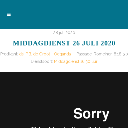
28 juli 2020
MIDDAGDIENST 26 JULI 2020
Predikant:
ds. P.B. de Groot - Oeganda
Passage:
Romeinen 8:18-30
Dienstsoort:
Middagdienst 16.30 uur