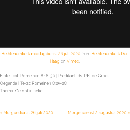
Bethlehemkerk middagdienst 26 juli 2020
from
Bethlehemkerk Den
Haag
on
Vimeo
.
Bible Text: Romeinen 8:18-30 | Predikant: ds. P.B. de Groot –
Oeganda | Tekst: Romeinen 8:25-28
Thema: Geloof in actie
« Morgendienst 26 juli 2020
Morgendienst 2 augustus 2020 »