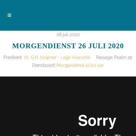
28 juli 2020
MORGENDIENST 26 JULI 2020
Predikant:
ds. G.H. Kruijmer - Lage Vuursche
Passage:
Psalm 29
Dienstsoort:
Morgendienst 10.00 uur