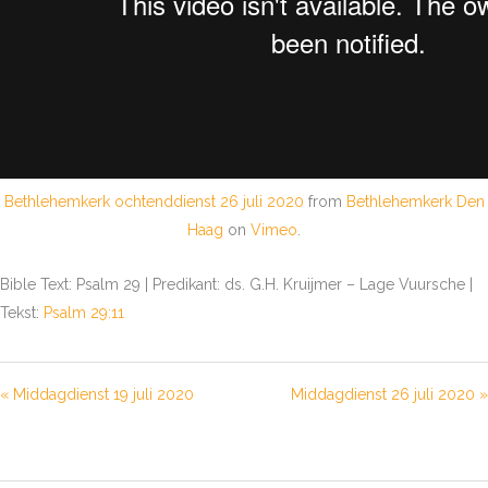
Bethlehemkerk ochtenddienst 26 juli 2020
from
Bethlehemkerk Den
Haag
on
Vimeo
.
Bible Text: Psalm 29
| Predikant: ds. G.H. Kruijmer – Lage Vuursche |
Tekst:
Psalm 29:11
« Middagdienst 19 juli 2020
Middagdienst 26 juli 2020 »