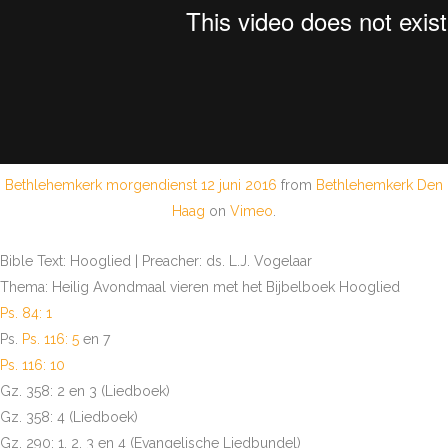
Bethlehemkerk morgendienst 12 juni 2016
from
Bethlehemkerk Den
Haag
on
Vimeo
.
Bible Text: Hooglied | Preacher: ds. L.J. Vogelaar
Thema: Heilig Avondmaal vieren met het Bijbelboek Hooglied
Ps. 84: 1
Ps.
Ps. 116: 5
en 7
Ps. 116: 10
Gz. 358: 2 en 3 (Liedboek)
Gz. 358: 4 (Liedboek)
Gz. 290: 1, 2, 3 en 4 (Evangelische Liedbundel)