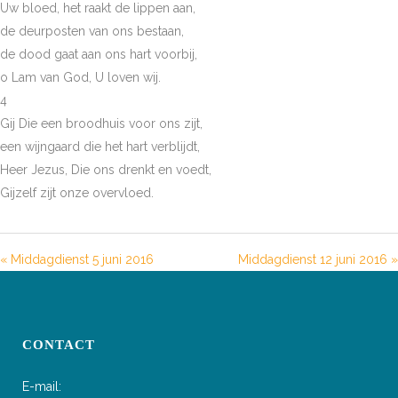
Uw bloed, het raakt de lippen aan,
de deurposten van ons bestaan,
de dood gaat aan ons hart voorbij,
o Lam van God, U loven wij.
4
Gij Die een broodhuis voor ons zijt,
een wijngaard die het hart verblijdt,
Heer Jezus, Die ons drenkt en voedt,
Gijzelf zijt onze overvloed.
« Middagdienst 5 juni 2016
Middagdienst 12 juni 2016 »
CONTACT
E-mail: