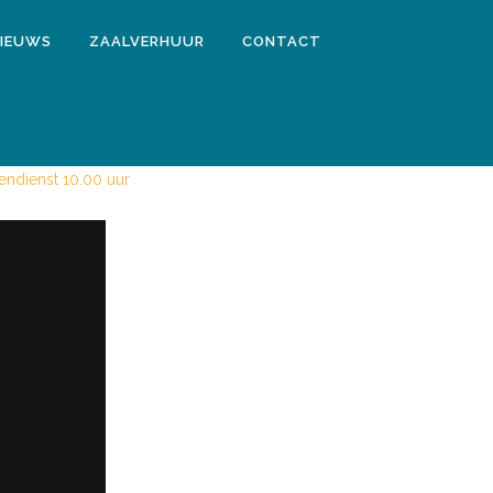
IEUWS
ZAALVERHUUR
CONTACT
6
ndienst 10.00 uur