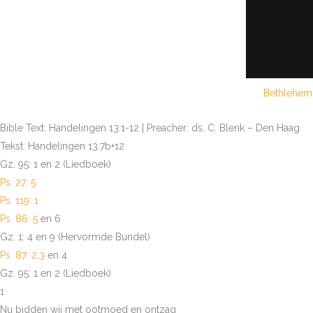
Bethlehem
Bible Text: Handelingen 13:1-12 | Preacher: ds. C. Blenk – Den Haag
Tekst: Handelingen 13:7b+12
Gz. 95: 1 en 2 (Liedboek)
Ps. 27: 5
Ps. 119: 1
Ps. 86: 5
en 6
Gz. 1: 4 en 9 (Hervormde Bundel)
Ps. 87: 2
,
3
en 4
Gz. 95: 1 en 2 (Liedboek)
1
Nu bidden wij met ootmoed en ontzag