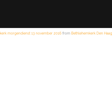
kerk morgendienst 13 november 2016
from
Bethlehemkerk Den Haa