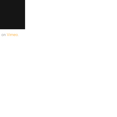
g
on
Vimeo
.