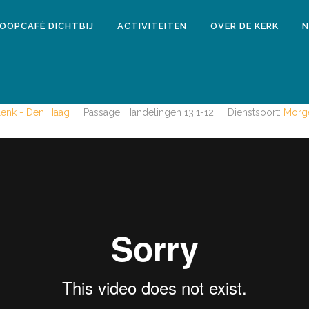
LOOPCAFÉ DICHTBIJ
ACTIVITEITEN
OVER DE KERK
N
13 november 2016
MORGENDIENST 13 NOVEMBER 201
Blenk - Den Haag
Passage:
Handelingen 13:1-12
Dienstsoort:
Morge