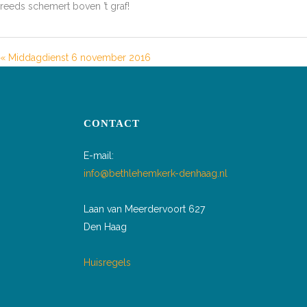
reeds schemert boven ’t graf!
« Middagdienst 6 november 2016
CONTACT
E-mail:
info@bethlehemkerk-denhaag.nl
Laan van Meerdervoort 627
Den Haag
Huisregels