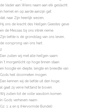
de Vader aan Wiens naam aan elk geslacht
in hemel en op aarde aanzijn gaf,
dat, naar Zijn heerlijk wezen,
Hij ons de kracht des Heil’gen Geestes geve
en de Messias bij ons intrek neme.
Zijn liefde is de grondslag van ons leven,
de oorsprong van ons hart.
2
Dan zullen wij met alle heil’gen saam
in ’t morgenlicht op hoge tinnen staan
en hoogte en diepte, lengte en breedte van
Gods heil doormeten mogen.
Dan kennen wij de liefde uit den hoge,
al gaat zij verre het:tand te boven.
Wij zullen tot de volle wasdom komen
in Gods verheven naam.
Gz. 1: 4 en 9 (Hervormde Bundel)