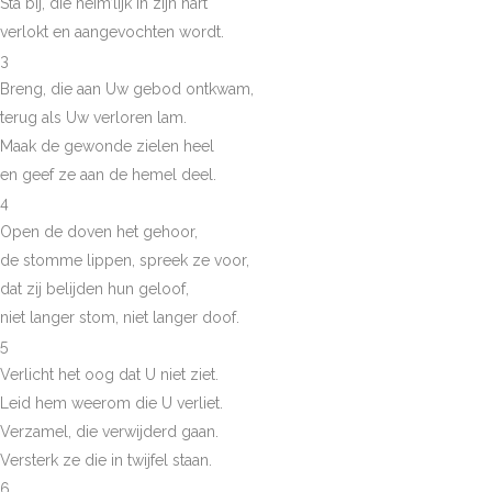
Sta bij, die heim’lijk in zijn hart
verlokt en aangevochten wordt.
3
Breng, die aan Uw gebod ontkwam,
terug als Uw verloren lam.
Maak de gewonde zielen heel
en geef ze aan de hemel deel.
4
Open de doven het gehoor,
de stomme lippen, spreek ze voor,
dat zij belijden hun geloof,
niet langer stom, niet langer doof.
5
Verlicht het oog dat U niet ziet.
Leid hem weerom die U verliet.
Verzamel, die verwijderd gaan.
Versterk ze die in twijfel staan.
6