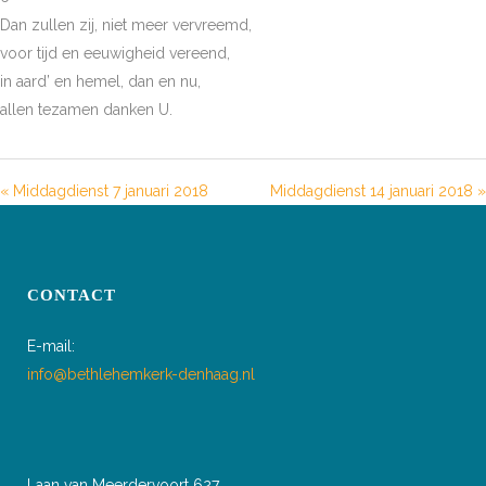
Dan zullen zij, niet meer vervreemd,
voor tijd en eeuwigheid vereend,
in aard’ en hemel, dan en nu,
allen tezamen danken U.
« Middagdienst 7 januari 2018
Middagdienst 14 januari 2018 »
CONTACT
E-mail:
info@bethlehemkerk-denhaag.nl
Laan van Meerdervoort 627