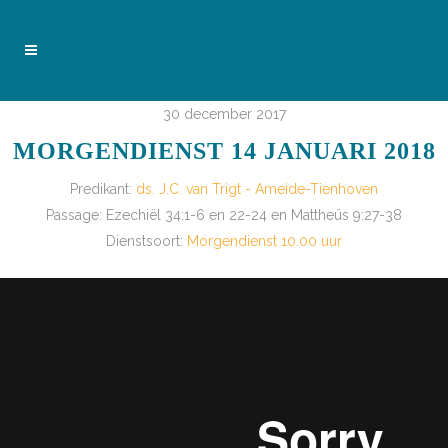
30 december 2017
MORGENDIENST 14 JANUARI 2018
Predikant:
ds. J.C. van Trigt - Ameide-Tienhoven
Passage:
Ezechiël 34:1-6 en 22-24 en Mattheüs 9:27-38
Dienstsoort:
Morgendienst 10.00 uur