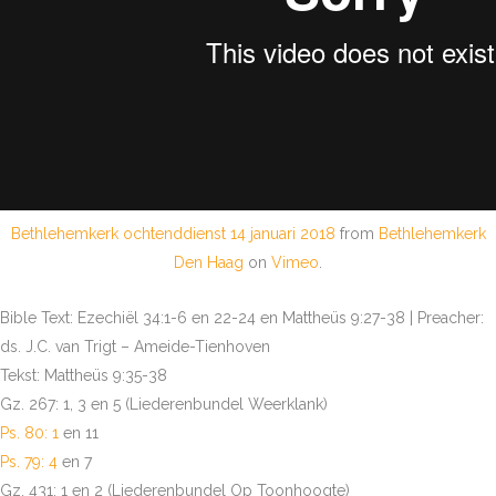
Bethlehemkerk ochtenddienst 14 januari 2018
from
Bethlehemkerk
Den Haag
on
Vimeo
.
Bible Text: Ezechiël 34:1-6 en 22-24 en Mattheüs 9:27-38 | Preacher:
ds. J.C. van Trigt – Ameide-Tienhoven
Tekst: Mattheüs 9:35-38
Gz. 267: 1, 3 en 5 (Liederenbundel Weerklank)
Ps. 80: 1
en 11
Ps. 79: 4
en 7
Gz. 431: 1 en 2 (Liederenbundel Op Toonhoogte)