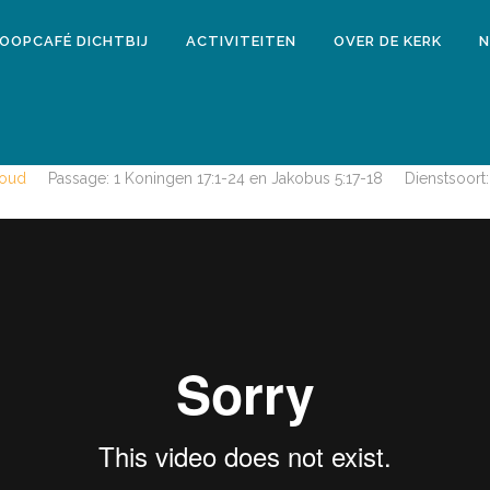
LOOPCAFÉ DICHTBIJ
ACTIVITEITEN
OVER DE KERK
N
10 maart 2018
MORGENDIENST 15 APRIL 2018
houd
Passage:
1 Koningen 17:1-24 en Jakobus 5:17-18
Dienstsoort: