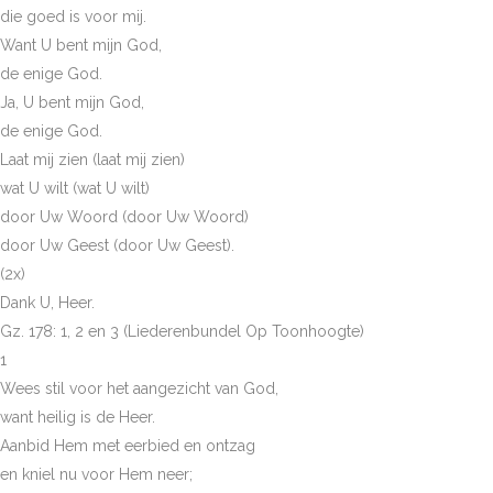
die goed is voor mij.
Want U bent mijn God,
de enige God.
Ja, U bent mijn God,
de enige God.
Laat mij zien (laat mij zien)
wat U wilt (wat U wilt)
door Uw Woord (door Uw Woord)
door Uw Geest (door Uw Geest).
(2x)
Dank U, Heer.
Gz. 178: 1, 2 en 3 (Liederenbundel Op Toonhoogte)
1
Wees stil voor het aangezicht van God,
want heilig is de Heer.
Aanbid Hem met eerbied en ontzag
en kniel nu voor Hem neer;