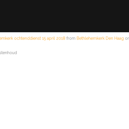
emkerk ochtenddienst 15 april 2018
from
Bethlehemkerk Den Haag
o
Vastenhoud