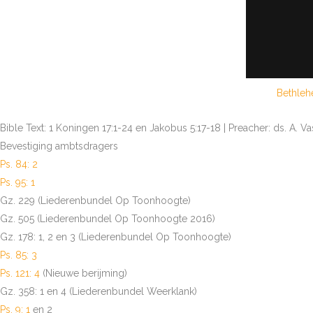
Bethleh
Bible Text: 1 Koningen 17:1-24 en Jakobus 5:17-18 | Preacher: ds. A. 
Bevestiging ambtsdragers
Ps. 84: 2
Ps. 95: 1
Gz. 229 (Liederenbundel Op Toonhoogte)
Gz. 505 (Liederenbundel Op Toonhoogte 2016)
Gz. 178: 1, 2 en 3 (Liederenbundel Op Toonhoogte)
Ps. 85: 3
Ps. 121: 4
(Nieuwe berijming)
Gz. 358: 1 en 4 (Liederenbundel Weerklank)
Ps. 9: 1
en 2