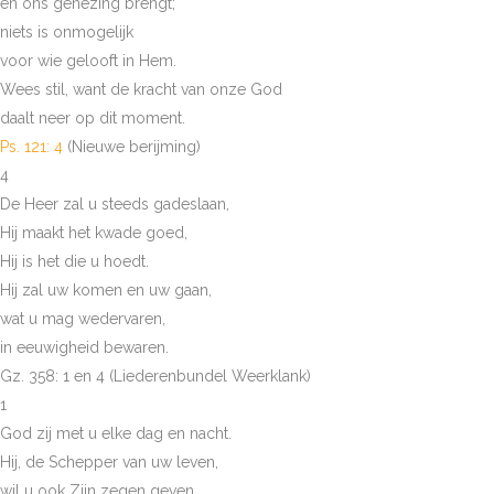
en ons genezing brengt;
niets is onmogelijk
voor wie gelooft in Hem.
Wees stil, want de kracht van onze God
daalt neer op dit moment.
Ps. 121: 4
(Nieuwe berijming)
4
De Heer zal u steeds gadeslaan,
Hij maakt het kwade goed,
Hij is het die u hoedt.
Hij zal uw komen en uw gaan,
wat u mag wedervaren,
in eeuwigheid bewaren.
Gz. 358: 1 en 4 (Liederenbundel Weerklank)
1
God zij met u elke dag en nacht.
Hij, de Schepper van uw leven,
wil u ook Zijn zegen geven.