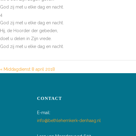
God zij met u elke dag en nacht.
4
God zij met u elke dag en nacht.
Hij, de Hoorder der gebeden,
doet u delen in Zijn vrede.
God zij met u elke dag en nacht.
« Middagdienst 8 april 2018
CONTACT
E-mail:
info@bethlehemkerk-denhaag.nl