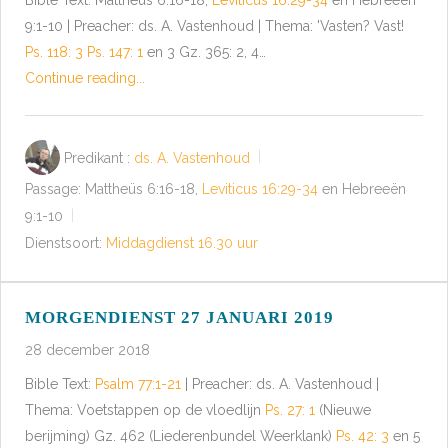
9:1-10 | Preacher: ds. A. Vastenhoud | Thema: 'Vasten? Vast!
Ps. 118: 3
Ps. 147: 1
en 3 Gz. 365: 2, 4…
Continue reading...
Predikant :
ds. A. Vastenhoud
Passage:
Mattheüs 6:16-18,
Leviticus 16:29-34
en Hebreeën
9:1-10
Dienstsoort:
Middagdienst 16.30 uur
MORGENDIENST 27 JANUARI 2019
28 december 2018
Bible Text:
Psalm 77:1-21
| Preacher: ds. A. Vastenhoud |
Thema: Voetstappen op de vloedlijn
Ps. 27: 1
(Nieuwe
berijming) Gz. 462 (Liederenbundel Weerklank)
Ps. 42: 3
en 5