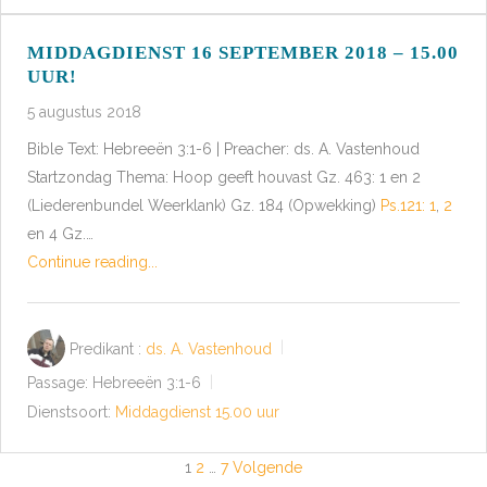
MIDDAGDIENST 16 SEPTEMBER 2018 – 15.00
UUR!
5 augustus 2018
Bible Text: Hebreeën 3:1-6 | Preacher: ds. A. Vastenhoud
Startzondag Thema: Hoop geeft houvast Gz. 463: 1 en 2
(Liederenbundel Weerklank) Gz. 184 (Opwekking)
Ps.121: 1
,
2
en 4 Gz.…
Continue reading...
Predikant :
ds. A. Vastenhoud
Passage:
Hebreeën 3:1-6
Dienstsoort:
Middagdienst 15.00 uur
BERICHTEN
1
2
…
7
Volgende