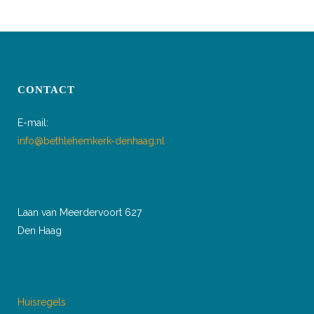
PAGINERING
CONTACT
E-mail:
info@bethlehemkerk-denhaag.nl
Laan van Meerdervoort 627
Den Haag
Huisregels