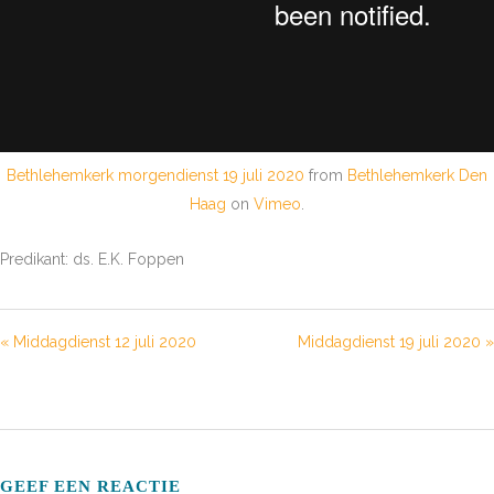
Bethlehemkerk morgendienst 19 juli 2020
from
Bethlehemkerk Den
Haag
on
Vimeo
.
Predikant: ds. E.K. Foppen
« Middagdienst 12 juli 2020
Middagdienst 19 juli 2020 »
GEEF EEN REACTIE