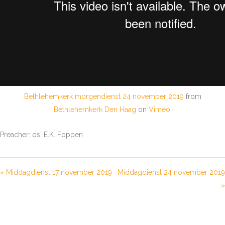
Bethlehemkerk morgendienst 24 november 2019
from
Bethlehemkerk Den Haag
on
Vimeo
.
Preacher: ds. E.K. Foppen
« Middagdienst 17 november 2019
Middagdienst 24 november 2019
»