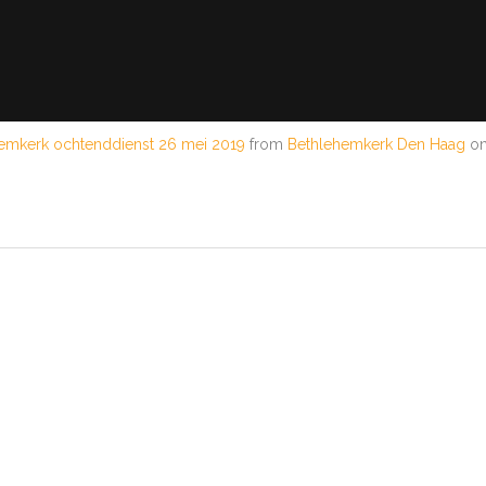
emkerk ochtenddienst 26 mei 2019
from
Bethlehemkerk Den Haag
o