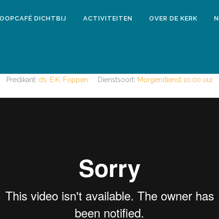
LOOPCAFÉ DICHTBIJ
ACTIVITEITEN
OVER DE KERK
N
23 mei 2019
MORGENDIENST 26 MEI 2019
Predikant:
ds. E.K. Foppen
Dienstsoort:
Morgendienst 10.00 uur