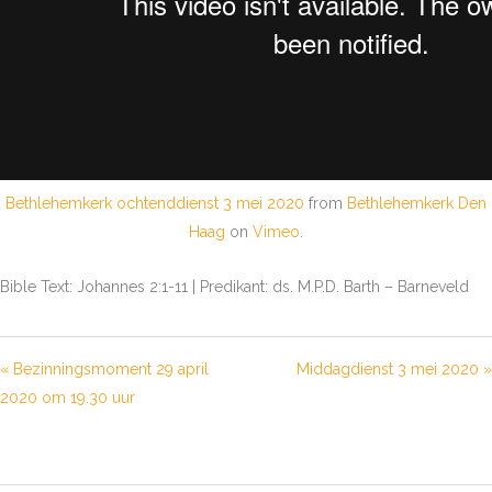
Bethlehemkerk ochtenddienst 3 mei 2020
from
Bethlehemkerk Den
Haag
on
Vimeo
.
Bible Text: Johannes 2:1-11 | Predikant: ds. M.P.D. Barth – Barneveld
« Bezinningsmoment 29 april
Middagdienst 3 mei 2020 »
2020 om 19.30 uur