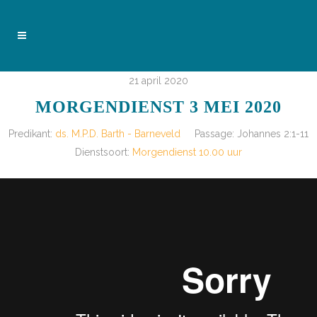
21 april 2020
MORGENDIENST 3 MEI 2020
Predikant:
ds. M.P.D. Barth - Barneveld
Passage:
Johannes 2:1-11
Dienstsoort:
Morgendienst 10.00 uur