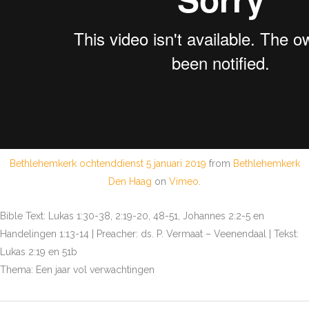
Bethlehemkerk ochtenddienst 5 januari 2019
from
Bethlehemkerk
Den Haag
on
Vimeo
.
Bible Text: Lukas 1:30-38, 2:19-20, 48-51, Johannes 2:2-5 en
Handelingen 1:13-14 | Preacher: ds. P. Vermaat – Veenendaal | Tekst:
Lukas 2:19 en 51b
Thema: Een jaar vol verwachtingen