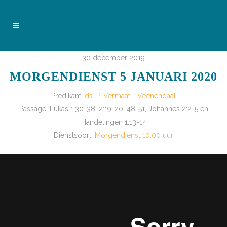
30 december 2019
MORGENDIENST 5 JANUARI 2020
Predikant:
ds. P. Vermaat - Veenendaal
Passage:
Lukas 1:30-38, 2:19-20, 48-51, Johannes 2:2-5 en
Handelingen 1:13-14
Dienstsoort:
Morgendienst 10.00 uur