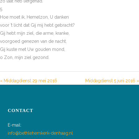
zo laat heb liefgehad.
5
Hoe moet ik, Hemelzon, U danken
voor ’t licht dat Gij mij hebt gebracht?
Gij hebt mijn ziel, die arme, kranke,
voorgoed genezen van de nacht.
Gij kuste met Uw gouden mond,
o Zon, mijn ziel gezond.
« Middagdienst 29 mei 2016
Middagdienst 5 juni 2016 »
CONTACT
E-mail:
info@bethlehemkerk-denhaag.nl