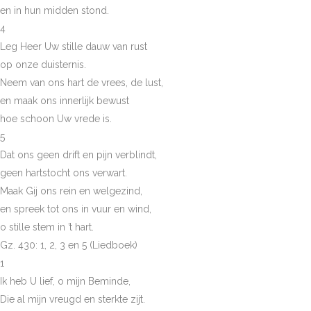
en in hun midden stond.
4
Leg Heer Uw stille dauw van rust
op onze duisternis.
Neem van ons hart de vrees, de lust,
en maak ons innerlijk bewust
hoe schoon Uw vrede is.
5
Dat ons geen drift en pijn verblindt,
geen hartstocht ons verwart.
Maak Gij ons rein en welgezind,
en spreek tot ons in vuur en wind,
o stille stem in ’t hart.
Gz. 430: 1, 2, 3 en 5 (Liedboek)
1
Ik heb U lief, o mijn Beminde,
Die al mijn vreugd en sterkte zijt.