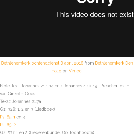
Bethlehemkerk ochtenddienst 8 april 2018
from
Bethlehemkerk Den
Haag
on
Vimeo
.
Bible Text: Johannes 21:1-14 en 1 Johannes 4:10-19 | Preacher: ds. H.
van Ginkel – Goes
Tekst: Johannes 21:7a
Gz. 328: 1, 2 en 3 (Liedboek)
Ps. 65: 1
en 3
Ps. 65: 2
Gz. 531: 1 en 2 (Liederenbundel Op Toonhoogte)