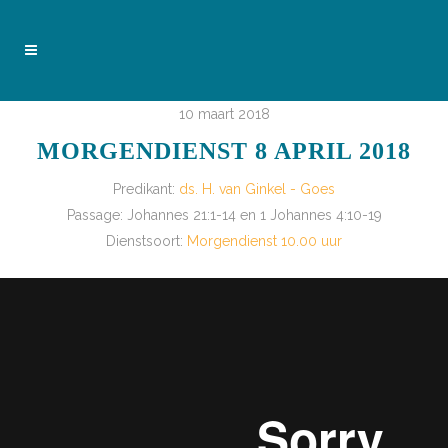
10 maart 2018
MORGENDIENST 8 APRIL 2018
Predikant:
ds. H. van Ginkel - Goes
Passage:
Johannes 21:1-14 en 1 Johannes 4:10-19
Dienstsoort:
Morgendienst 10.00 uur