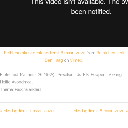
Bethlehemkerk ochtenddienst 8 maart 2020
from
Bethlehemkerk
Den Haag
on
Vimeo
.
Bible Text: Mattheüs 26:26-29 | Predikant: ds. E.K. Foppen | Viering
Heilig Avondmaal
Thema: Pascha anders
« Middagdienst 1 maart 2020
Middagdienst 8 maart 2020 »