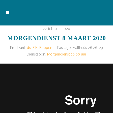
22 februari 2020
MORGENDIENST 8 MAART 2020
Predikant:
ds. E.K. Foppen
Passage:
Mattheüs 26:26-29
Dienstsoort:
Morgendienst 10.00 uur