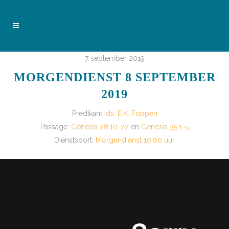
7 september 2019
MORGENDIENST 8 SEPTEMBER
2019
Predikant:
ds. E.K. Foppen
Passage:
Genesis 28:10-22
en
Genesis 35:1-5
Dienstsoort:
Morgendienst 10.00 uur