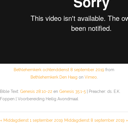
Bethlehemkerk ochtenddienst 8 september 2019
from
Bethlehemkerk Den Haag
on
Vimeo
.
Bible Text:
Genesis 28:10-22
en
Genesis 35:1-5
| Preacher: ds. E.K.
Foppen | Voorbereiding Heilig Avondmaal
« Middagdienst 1 september 2019
Middagdienst 8 september 2019 »