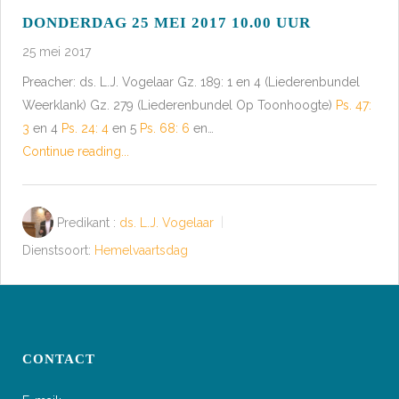
DONDERDAG 25 MEI 2017 10.00 UUR
25 mei 2017
Preacher: ds. L.J. Vogelaar Gz. 189: 1 en 4 (Liederenbundel
Weerklank) Gz. 279 (Liederenbundel Op Toonhoogte)
Ps. 47:
3
en 4
Ps. 24: 4
en 5
Ps. 68: 6
en…
Continue reading...
Predikant :
ds. L.J. Vogelaar
Dienstsoort:
Hemelvaartsdag
CONTACT