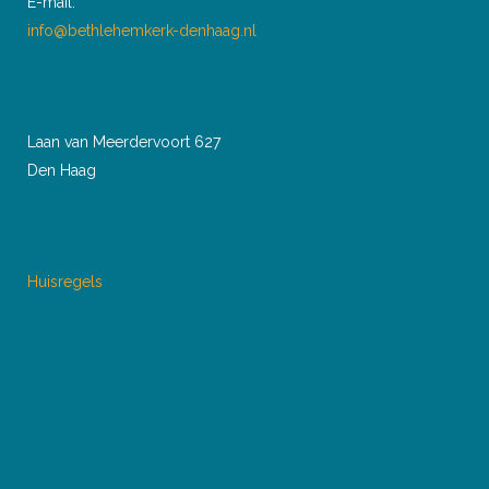
E-mail:
info@bethlehemkerk-denhaag.nl
Laan van Meerdervoort 627
Den Haag
Huisregels