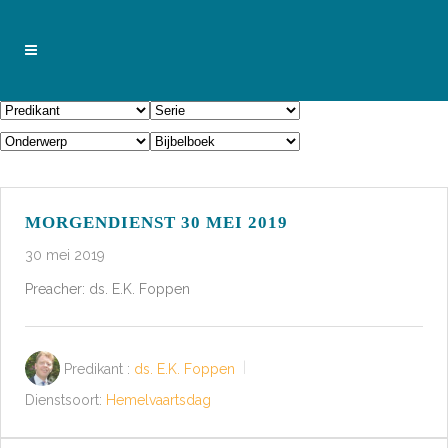
MORGENDIENST 30 MEI 2019
30 mei 2019
Preacher: ds. E.K. Foppen
Predikant :
ds. E.K. Foppen
Dienstsoort:
Hemelvaartsdag