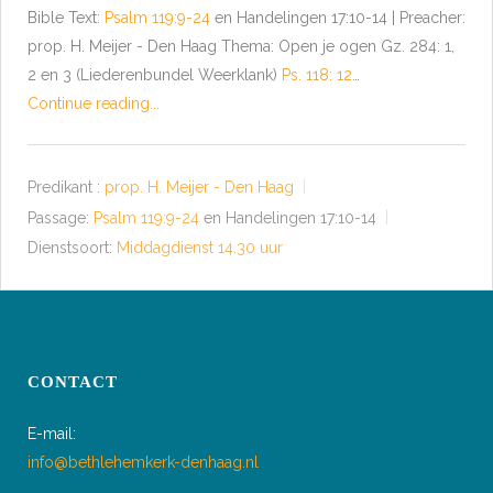
Bible Text:
Psalm 119:9-24
en Handelingen 17:10-14 | Preacher:
prop. H. Meijer - Den Haag Thema: Open je ogen Gz. 284: 1,
2 en 3 (Liederenbundel Weerklank)
Ps. 118: 12
…
Continue reading...
Predikant :
prop. H. Meijer - Den Haag
Passage:
Psalm 119:9-24
en Handelingen 17:10-14
Dienstsoort:
Middagdienst 14.30 uur
CONTACT
E-mail:
info@bethlehemkerk-denhaag.nl