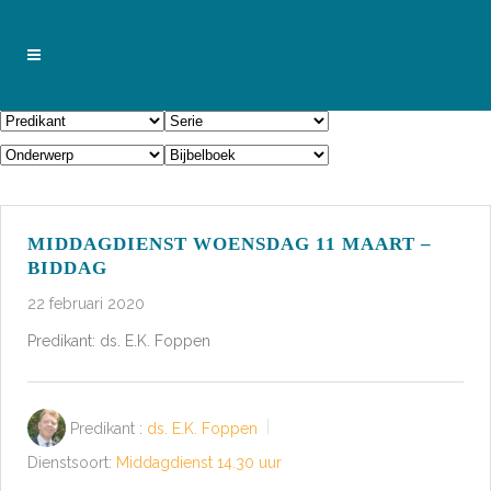
MIDDAGDIENST WOENSDAG 11 MAART –
BIDDAG
22 februari 2020
Predikant: ds. E.K. Foppen
Predikant :
ds. E.K. Foppen
Dienstsoort:
Middagdienst 14.30 uur