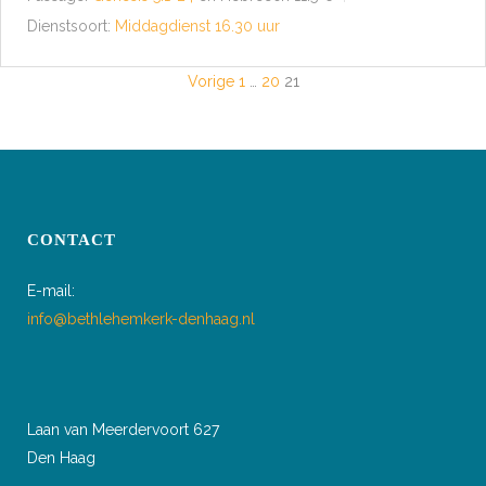
Dienstsoort:
Middagdienst 16.30 uur
BERICHTEN
Vorige
1
…
20
21
PAGINERING
CONTACT
E-mail:
info@bethlehemkerk-denhaag.nl
Laan van Meerdervoort 627
Den Haag