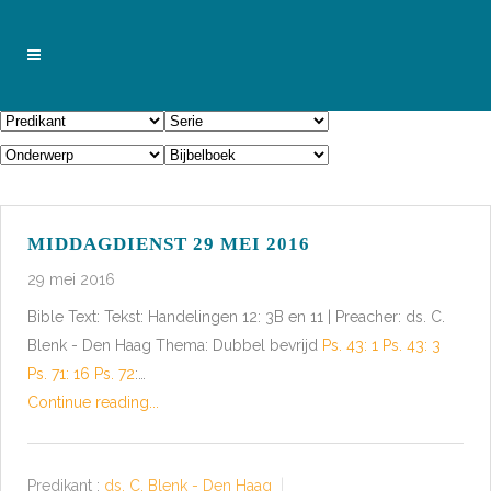
MIDDAGDIENST 29 MEI 2016
29 mei 2016
Bible Text: Tekst: Handelingen 12: 3B en 11 | Preacher: ds. C.
Blenk - Den Haag Thema: Dubbel bevrijd
Ps. 43: 1
Ps. 43: 3
Ps. 71: 16
Ps. 72
:…
Continue reading...
Predikant :
ds. C. Blenk - Den Haag