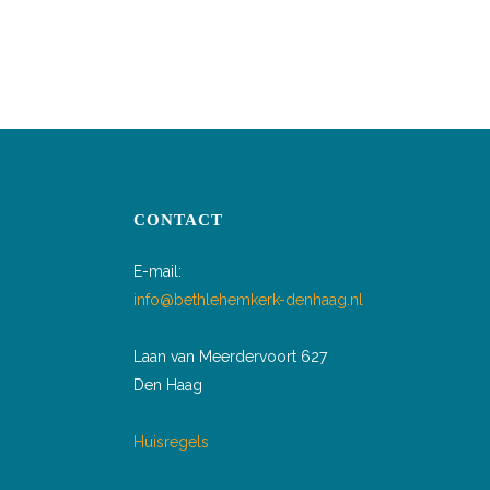
CONTACT
E-mail:
info@bethlehemkerk-denhaag.nl
Laan van Meerdervoort 627
Den Haag
Huisregels