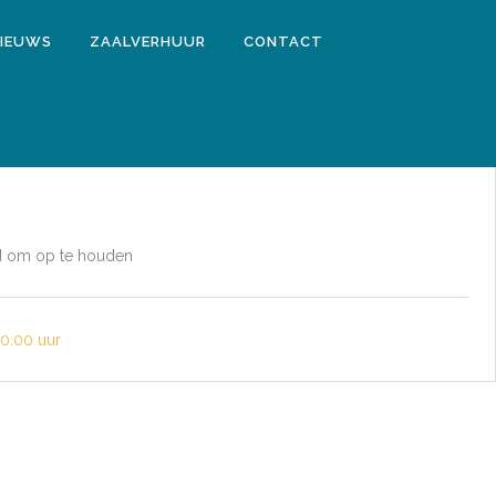
IEUWS
ZAALVERHUUR
CONTACT
d om op te houden
0.00 uur