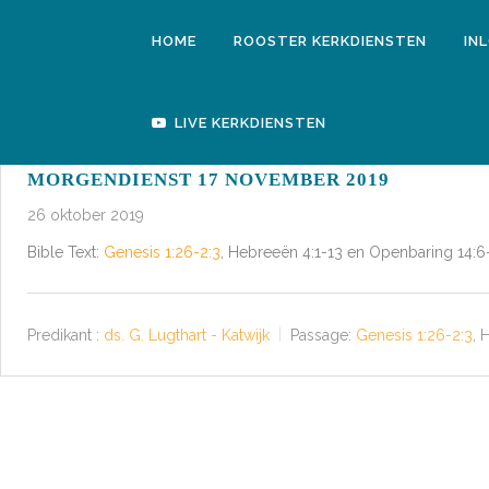
HOME
ROOSTER KERKDIENSTEN
IN
LIVE KERKDIENSTEN
MORGENDIENST 17 NOVEMBER 2019
26 oktober 2019
Bible Text:
Genesis 1:26-2:3
, Hebreeën 4:1-13 en Openbaring 14:6-13
Predikant :
ds. G. Lugthart - Katwijk
Passage:
Genesis 1:26-2:3
, 