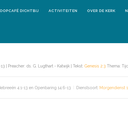
LOOPCAFÉ DICHTBIJ
ACTIVITEITEN
OVER DE KERK
N
 | Preacher: ds. G. Lugthart - Katwijk | Tekst:
Genesis 2:3
Thema: Tij
Hebreeën 4:1-13 en Openbaring 14:6-13
Dienstsoort:
Morgendienst 1