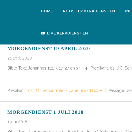
HOME
ROOSTER KERKDIENSTEN
IN
LIVE KERKDIENSTEN
MORGENDIENST 19 APRIL 2020
21 april 2020
Bible Text: Johannes 11:1-7, 17-27 en 34-44 | Predikant: ds. J.C. 
Predikant :
ds. J.C. Schuurman - Capelle a/d IJssel
Passage:
Joh
MORGENDIENST 1 JULI 2018
1 juni 2018
Bible Text: 2 Timotheüs 1:1-14 | Preacher: ds. J.C. Schuurman - C