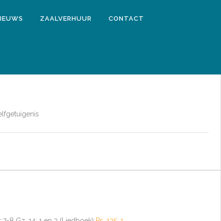
IEUWS
ZAALVERHUUR
CONTACT
elfgetuigenis
s:7-8 Gz. 14: 1 en 3 (Liedboek)
Ps. 135: 1
…