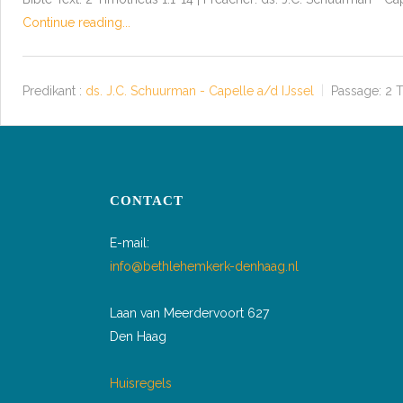
Continue reading...
Predikant :
ds. J.C. Schuurman - Capelle a/d IJssel
Passage:
2 T
CONTACT
E-mail:
info@bethlehemkerk-denhaag.nl
Laan van Meerdervoort 627
Den Haag
Huisregels