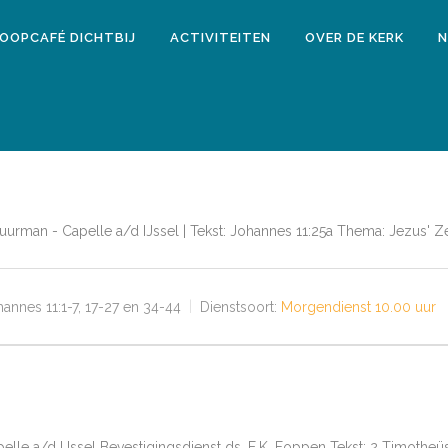
LOOPCAFÉ DICHTBIJ
ACTIVITEITEN
OVER DE KERK
N
Schuurman - Capelle a/d IJssel | Tekst: Johannes 11:25a Thema: Jezus' Z
annes 11:1-7, 17-27 en 34-44
Dienstsoort:
Morgendienst 10.00 uur
apelle a/d IJssel Bevestigingsdienst ds. E.K. Foppen Tekst: 2 Timotheü