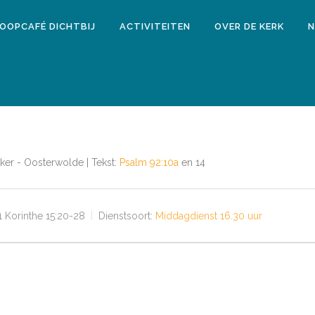
LOOPCAFÉ DICHTBIJ
ACTIVITEITEN
OVER DE KERK
N
kker - Oosterwolde | Tekst:
Psalm 92:10a
en 14
 Korinthe 15:20-28
Dienstsoort:
Middagdienst 16.30 uur