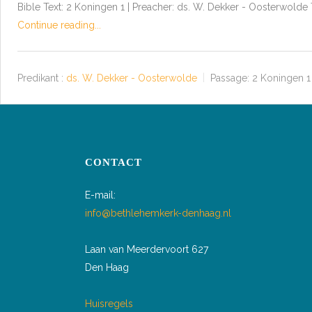
Bible Text: 2 Koningen 1 | Preacher: ds. W. Dekker - Oosterwolde
Continue reading...
Predikant :
ds. W. Dekker - Oosterwolde
Passage:
2 Koningen 1
CONTACT
E-mail:
info@bethlehemkerk-denhaag.nl
Laan van Meerdervoort 627
Den Haag
Huisregels