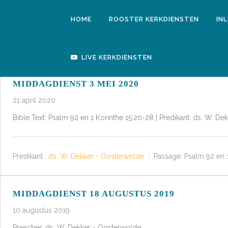
HOME
ROOSTER KERKDIENSTEN
IN
LIVE KERKDIENSTEN
MIDDAGDIENST 3 MEI 2020
21 april 2020
Bible Text: Psalm 92
en 1 Korinthe 15:20-28 | Predikant: ds. W. De
Predikant :
ds. W. Dekker - Oosterwolde
Passage:
Psalm 92
en 1
MIDDAGDIENST 18 AUGUSTUS 2019
10 augustus 2019
Preacher: ds. W. Dekker - Oosterwolde