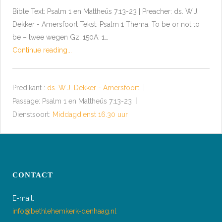
Bible Text: Psalm 1
en Mattheüs 7:13-23 | Preacher: ds. W.J.
Dekker - Amersfoort Tekst: Psalm 1
Thema: To be or not to
be – twee wegen Gz. 150A: 1…
Continue reading...
Predikant :
ds. W.J. Dekker - Amersfoort
Passage:
Psalm 1
en Mattheüs 7:13-23
Dienstsoort:
Middagdienst 16.30 uur
CONTACT
E-mail:
info@bethlehemkerk-denhaag.nl