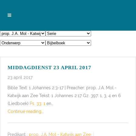
MIDDAGDIENST 23 APRIL 2017
23 april 2017
Bible Text: 1 Johannes 2:3-17 | Preacher: prop. J.A. Mol -
Katwijk aan Zee Tekst: 1 Johannes 2:17 Gz. 397: 1, 3, 4 en 6
(Liedboek)
Ps. 33: 1
en…
Continue reading...
Predikant :
prop. J.A. Mol - Katwijk aan Zee