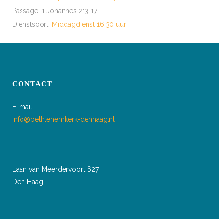
Passage:
1 Johannes 2:3-17
Dienstsoort:
Middagdienst 16.30 uur
CONTACT
E-mail:
info@bethlehemkerk-denhaag.nl
Laan van Meerdervoort 627
Den Haag