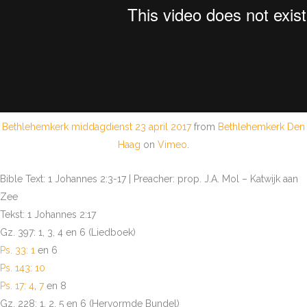
Bethlehemkerk middagdienst 23 april 2017
from
Bethlehemkerk Den
Haag
on
Vimeo
.
Bible Text: 1 Johannes 2:3-17 | Preacher: prop. J.A. Mol – Katwijk aan
Zee
Tekst: 1 Johannes 2:17
Gz. 397: 1, 3, 4 en 6 (Liedboek)
Ps. 33: 1
en 6
Ps. 143: 10
Ps. 17: 4
,
7
en 8
Gz. 228: 1, 2, 5 en 6 (Hervormde Bundel)