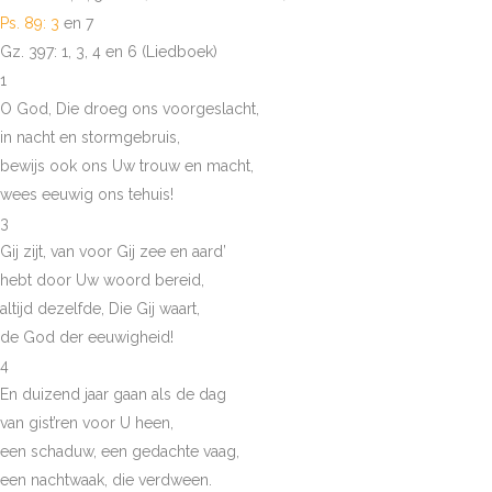
Ps. 89: 3
en 7
Gz. 397: 1, 3, 4 en 6 (Liedboek)
1
O God, Die droeg ons voorgeslacht,
in nacht en stormgebruis,
bewijs ook ons Uw trouw en macht,
wees eeuwig ons tehuis!
3
Gij zijt, van voor Gij zee en aard’
hebt door Uw woord bereid,
altijd dezelfde, Die Gij waart,
de God der eeuwigheid!
4
En duizend jaar gaan als de dag
van gist’ren voor U heen,
een schaduw, een gedachte vaag,
een nachtwaak, die verdween.