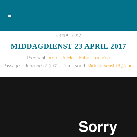
23 april 2017
MIDDAGDIENST 23 APRIL 2017
Predikant:
prop. J.A. Mol - Katwijk aan Zee
Passage:
1 Johannes 2:3-17
Dienstsoort:
Middagdienst 16.30 uur