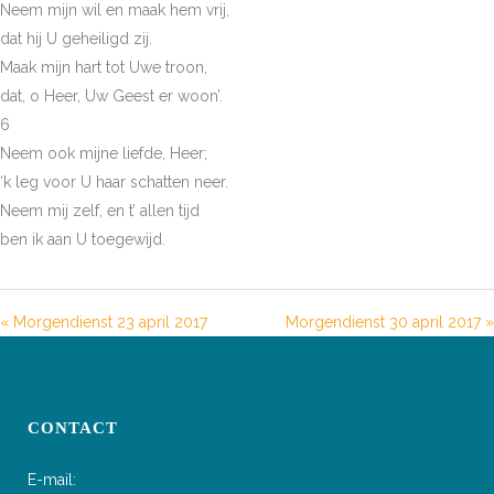
Neem mijn wil en maak hem vrij,
dat hij U geheiligd zij.
Maak mijn hart tot Uwe troon,
dat, o Heer, Uw Geest er woon’.
6
Neem ook mijne liefde, Heer;
‘k leg voor U haar schatten neer.
Neem mij zelf, en t’ allen tijd
ben ik aan U toegewijd.
« Morgendienst 23 april 2017
Morgendienst 30 april 2017 »
CONTACT
E-mail: