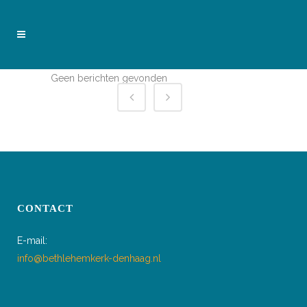
Geen berichten gevonden
CONTACT
E-mail:
info@bethlehemkerk-denhaag.nl