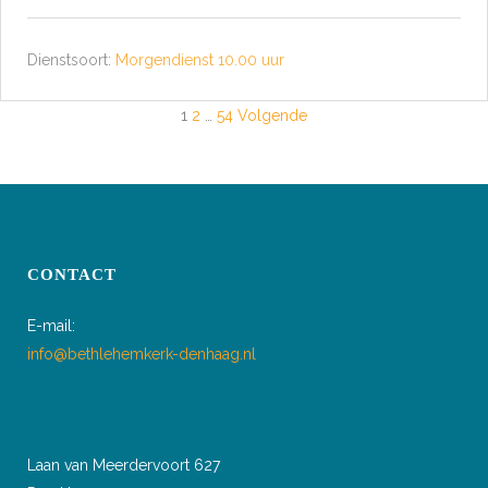
Dienstsoort:
Morgendienst 10.00 uur
BERICHTEN
1
2
…
54
Volgende
PAGINERING
CONTACT
E-mail:
info@bethlehemkerk-denhaag.nl
Laan van Meerdervoort 627