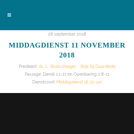
28 september 2018
MIDDAGDIENST 11 NOVEMBER
2018
Predikant:
ds. L. Wullschleger - Wijk bij Duurstede
Passage:
Daniël 1:1-21 en Openbaring 2:8-11
Dienstsoort:
Middagdienst 16.30 uur