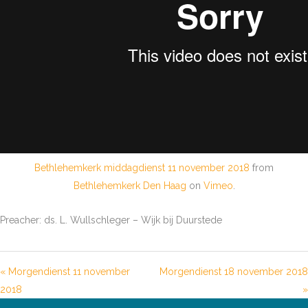
Bethlehemkerk middagdienst 11 november 2018
from
Bethlehemkerk Den Haag
on
Vimeo
.
Preacher: ds. L. Wullschleger – Wijk bij Duurstede
« Morgendienst 11 november
Morgendienst 18 november 2018
2018
»