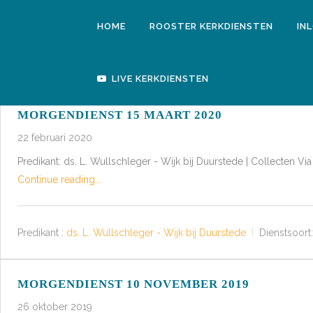
HOME
ROOSTER KERKDIENSTEN
IN
LIVE KERKDIENSTEN
MORGENDIENST 15 MAART 2020
22 februari 2020
Predikant: ds. L. Wullschleger - Wijk bij Duurstede | Collecten 
Continue reading...
Predikant :
ds. L. Wullschleger - Wijk bij Duurstede
Dienstsoort:
MORGENDIENST 10 NOVEMBER 2019
26 oktober 2019