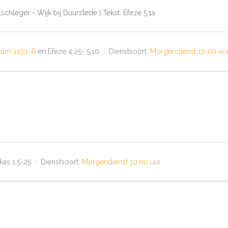
lschleger - Wijk bij Duurstede | Tekst: Efeze 5:1a
alm 119:1-8
en Efeze 4:25- 5:10
Dienstsoort:
Morgendienst 10.00 uu
kas 1:5-25
Dienstsoort:
Morgendienst 10.00 uur