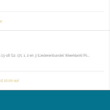
ur
4:13-18 Gz. 171: 1, 2 en 3 (Liederenbundel Weerklank) Ps.…
t 10.00 uur