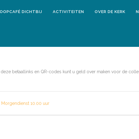
LOOPCAFÉ DICHTBIJ
ACTIVITEITEN
OVER DE KERK
N
Via deze betaallinks en QR-codes kunt u geld over maken voor de coll
Morgendienst 10.00 uur