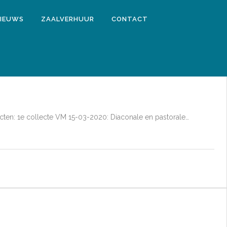
IEUWS
ZAALVERHUUR
CONTACT
ecten: 1e collecte VM 15-03-2020: Diaconale en pastorale…