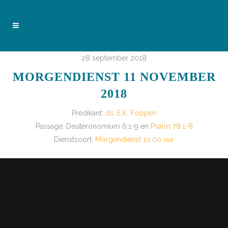
28 september 2018
MORGENDIENST 11 NOVEMBER
2018
Predikant:
ds. E.K. Foppen
Passage:
Deuteronomium 6:1-9 en
Psalm 78:1-8
Dienstsoort:
Morgendienst 10.00 uur