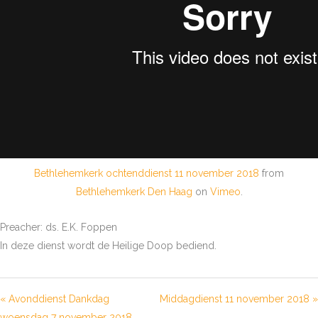
Bethlehemkerk ochtenddienst 11 november 2018
from
Bethlehemkerk Den Haag
on
Vimeo
.
Preacher: ds. E.K. Foppen
In deze dienst wordt de Heilige Doop bediend.
« Avonddienst Dankdag
Middagdienst 11 november 2018 »
woensdag 7 november 2018