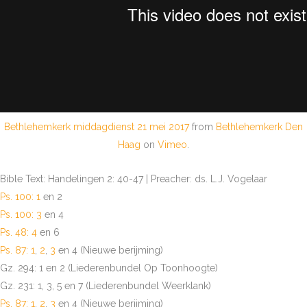
Bethlehemkerk middagdienst 21 mei 2017
from
Bethlehemkerk Den
Haag
on
Vimeo
.
Bible Text: Handelingen 2: 40-47 | Preacher: ds. L.J. Vogelaar
Ps. 100: 1
en 2
Ps. 100: 3
en 4
Ps. 48: 4
en 6
Ps. 87: 1
,
2
,
3
en 4 (Nieuwe berijming)
Gz. 294: 1 en 2 (Liederenbundel Op Toonhoogte)
Gz. 231: 1, 3, 5 en 7 (Liederenbundel Weerklank)
Ps. 87: 1
,
2
,
3
en 4 (Nieuwe berijming)