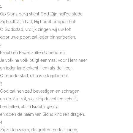
1
Op Sions berg sticht God Zijn heil’ge stede
Zij heeft Zijn hart, Hij houdt er open hof.
O Godsstad, vrolijk zingen wij uw lof:
door uwe poort zal ieder binnentreden.
2
Rahab en Babel zullen U behoren.
Ja volk na volk buigt eenmaal voor Hem neer
en ieder land erkent Hem als de Heer.
O moederstad, uit u is elk geboren!
3
God zal hen zelf bevestigen en schragen
en op Zijn rol, waar Hij de volken schrijft,
hen tellen, als in Israël ingelijfd,
en doen de naam van Sions kind’ren dragen.
4
Zij zullen saam, de groten en de kleinen,