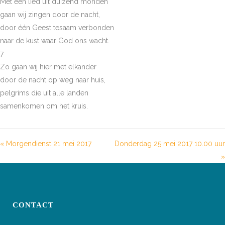
Met één lied uit duizend monden
gaan wij zingen door de nacht,
door één Geest tesaam verbonden
naar de kust waar God ons wacht.
7
Zo gaan wij hier met elkander
door de nacht op weg naar huis,
pelgrims die uit alle landen
samenkomen om het kruis.
« Morgendienst 21 mei 2017
Donderdag 25 mei 2017 10.00 uur
»
CONTACT