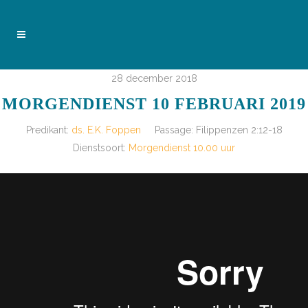
28 december 2018
MORGENDIENST 10 FEBRUARI 2019
Predikant:
ds. E.K. Foppen
Passage:
Filippenzen 2:12-18
Dienstsoort:
Morgendienst 10.00 uur