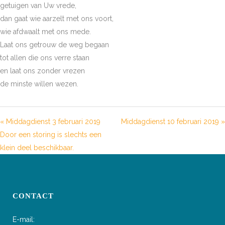
getuigen van Uw vrede,
dan gaat wie aarzelt met ons voort,
wie afdwaalt met ons mede.
Laat ons getrouw de weg begaan
tot allen die ons verre staan
en laat ons zonder vrezen
de minste willen wezen.
« Middagdienst 3 februari 2019
Middagdienst 10 februari 2019 »
Door een storing is slechts een
klein deel beschikbaar.
CONTACT
E-mail: