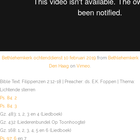
Bethlehemkerk ochtenddienst 10 februari 2019
from
Bethlehemkerk
Den Haag
on
Vimeo
.
Bible Text: Filippenzen 2:12-18 | Preacher: ds. E.K. Foppen | Thema:
Lichtende sterren
Ps. 84: 2
Ps. 84: 3
Gz. 483: 1, 2, 3 en 4 (Liedboek)
Gz. 432 (Liederenbundel Op Toonhoogte)
Gz. 168: 1, 2, 3, 4, 5 en 6 (Liedboek)
Ps. 97: 6
en 7