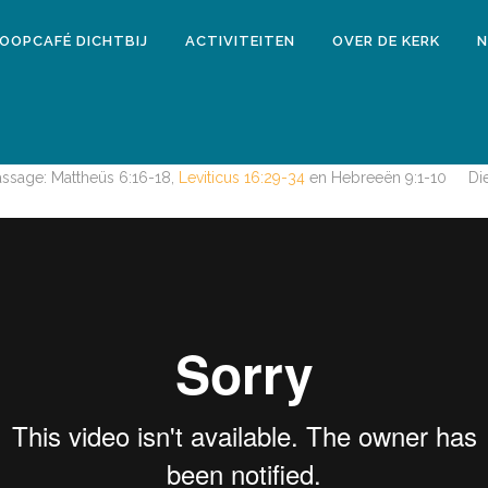
LOOPCAFÉ DICHTBIJ
ACTIVITEITEN
OVER DE KERK
N
28 december 2018
MIDDAGDIENST 10 FEBRUARI 2019
assage:
Mattheüs 6:16-18,
Leviticus 16:29-34
en Hebreeën 9:1-10
Di