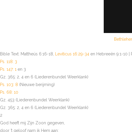
Bethlehe
Bible Text: Mattheüs 6:16-18,
Leviticus 16:29-34
en Hebreeën 9:1-10 | P
Ps. 118: 3
Ps. 147: 1
en 3
Gz. 365: 2, 4 en 6 (Liederenbundel Weerklank)
Ps. 103: 8
(Nieuwe berijming)
Ps. 68: 10
Gz. 453 (Liederenbundel Weerklank)
Gz. 365: 2, 4 en 6 (Liederenbundel Weerklank)
2
God heeft mij Zijn Zoon gegeven,
door ’t geloof nam ik Hem aan;