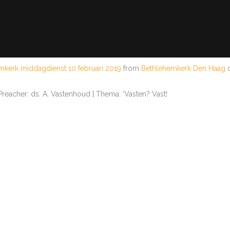
mkerk middagdienst 10 februari 2019
from
Bethlehemkerk Den Haag
reacher: ds. A. Vastenhoud | Thema: ‘Vasten? Vast!