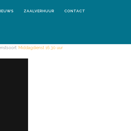
IEUWS
ZAALVERHUUR
CONTACT
enstsoort:
Middagdienst 16.30 uur