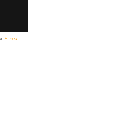
on
Vimeo
.