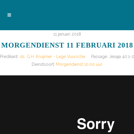
11 januari 2018
MORGENDIENST 11 FEBRUARI 2018
Predikant:
ds. G.H. Kruijmer - Lage Vuursche
Passage:
Jesaja 40:1-2
Dienstsoort:
Morgendienst 10.00 uur