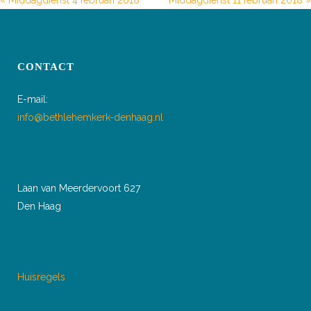
« Middagdienst 4 februari 2018
Middagdienst 11 februari 2018 »
CONTACT
E-mail:
info@bethlehemkerk-denhaag.nl
Laan van Meerdervoort 627
Den Haag
Huisregels