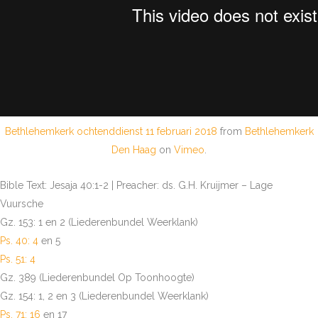
Bethlehemkerk ochtenddienst 11 februari 2018
from
Bethlehemkerk
Den Haag
on
Vimeo
.
Bible Text: Jesaja 40:1-2 | Preacher: ds. G.H. Kruijmer – Lage
Vuursche
Gz. 153: 1 en 2 (Liederenbundel Weerklank)
Ps. 40: 4
en 5
Ps. 51: 4
Gz. 389 (Liederenbundel Op Toonhoogte)
Gz. 154: 1, 2 en 3 (Liederenbundel Weerklank)
Ps. 71: 16
en 17